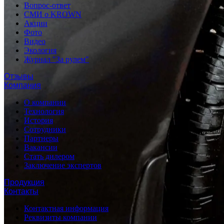
Вопрос-ответ
СМИ о KROWN
Акции
Фото
Видео
Экология
Журнал "За рулем"
Отзывы
Компания
О компании
Технология
История
Сотрудники
Партнеры
Вакансии
Стать дилером
Заключение экспертов
Продукция
Контакты
Контактная информация
Реквизиты компании