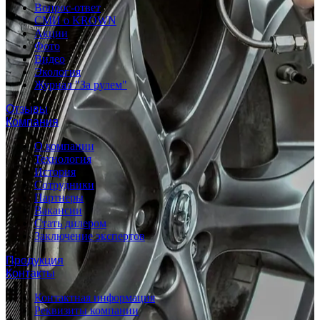
Вопрос-ответ
СМИ о KROWN
Акции
Фото
Видео
Экология
Журнал "За рулем"
Отзывы
Компания
О компании
Технология
История
Сотрудники
Партнеры
Вакансии
Стать дилером
Заключение экспертов
Продукция
Контакты
Контактная информация
Реквизиты компании