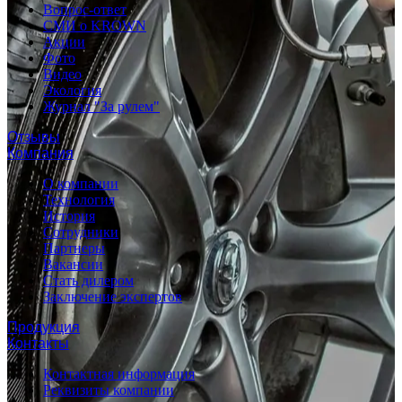
Вопрос-ответ
СМИ о KROWN
Акции
Фото
Видео
Экология
Журнал "За рулем"
Отзывы
Компания
О компании
Технология
История
Сотрудники
Партнеры
Вакансии
Стать дилером
Заключение экспертов
Продукция
Контакты
Контактная информация
Реквизиты компании