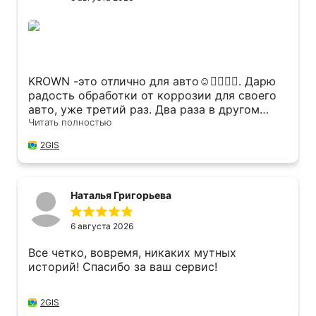
KROWN -это отлично для авто☺️✊🏽👍🏽. Дарю
радость обработки от коррозии для своего
авто, уже третий раз. Два раза в другом
городе, а на этот раз в Новосибирске,
Читать полностью
остался очень доволен. Быстро, качественно
2GIS
и профессионально. Грамотные сотрудники,
все сделали на высоком уровне. И даже кофе
напоили😉. Позвонил, записался, приехал, 2
часа и авто довольное и я рад🙂. Состав
Наталья Григорьева
KROWN- работает!
6 августа 2026
Все четко, вовремя, никаких мутных
историй! Спасибо за ваш сервис!
2GIS