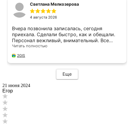
Светлана Мелкозерова
4 августа 2026
Вчера позвонила записалась, сегодня
приехала. Сделали быстро, как и обещали.
Персонал вежливый, внимательный. Все
рассказали, показали, посоветовали. Через
Читать полностью
три месяца пригласили на осмотр, что все в
2GIS
порядке. Спасибо за заботу о машинке.
Еще
21 июня 2024
Егор