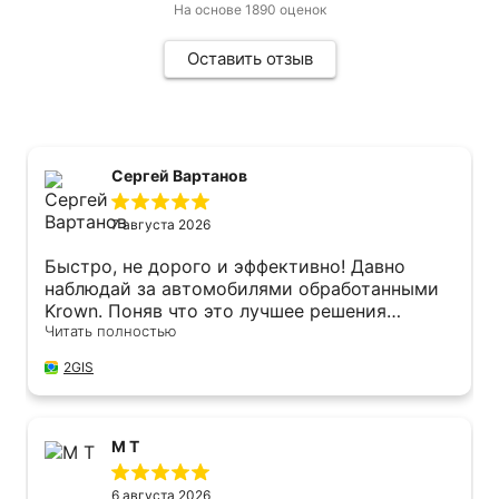
На основе
1890
оценок
Оставить отзыв
Сергей Вартанов
7 августа 2026
Быстро, не дорого и эффективно! Давно
наблюдай за автомобилями обработанными
Krown. Поняв что это лучшее решения
представленное на нашем рынке! Обработал
Читать полностью
свои автомобили.
2GIS
M T
6 августа 2026