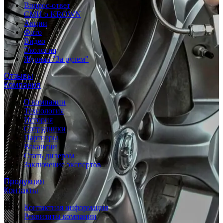
Вопрос-ответ
СМИ о KROWN
Акции
Фото
Видео
Экология
Журнал "За рулем"
Отзывы
Компания
О компании
Технология
История
Сотрудники
Партнеры
Вакансии
Стать дилером
Заключение экспертов
Продукция
Контакты
Контактная информация
Реквизиты компании